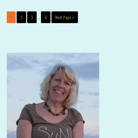
1
2
3
…
6
Next Page »