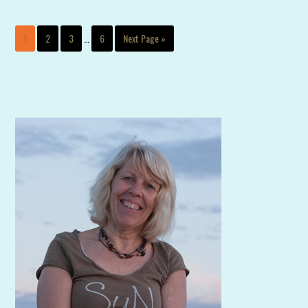
1
2
3
…
6
Next Page »