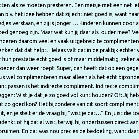
itten als ze moeten presteren. Een meisje met een net iets
an b.v. het idee hebben dat zij echt niet goed is, want ha
iedjes verstaan, en zij is jonger…. Kinderen kunnen door a
oed genoeg zijn. Maar wat kun jij daar als ouder mee? Ve
inderen daarom veel en vaak uitgebreid te complimentere
enken dat dat helpt. Helaas valt dat in de praktijk echter
f hun prestatie echt goed is of maar middelmatig, zeker 
oeder dan weer roept: Super, dan heeft dat op een gege
us wel complimenteren maar alleen als het echt bijzonder
unt passen is het indirecte compliment. Indirecte compli
eggen: Wist je dat je zo goed vol kunt houden? Of: Jij heb
at zo goed kon? Het bijzondere van dit soort complimenten
eit, en je stelt er de vraag bij “wist je dat…” En juist die
adenkt of hij dat al wist, terwijl hij ondertussen direct a
pruimen. En dat was nou precies de bedoeling, want daar