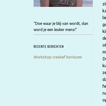
z
k
l
“Doe waar je blij van wordt, dan
g
word je een leuker mens!"
k
d
o
RECENTE BERICHTEN
m
Workshop creatief borduren
D
k
z
d
f
n
o