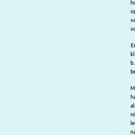
h
o
v
v
E
k
b
b
M
h
a
n
l
na