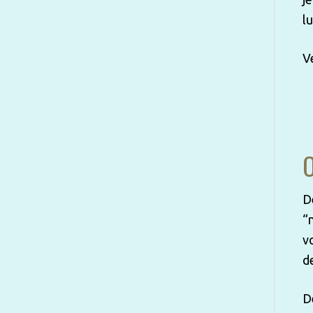
l
V
O
D
“
v
d
D