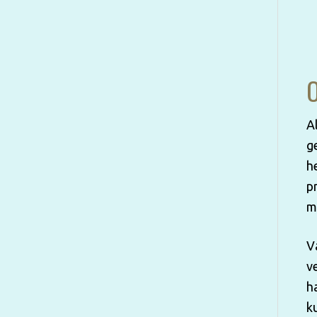
O
A
g
h
p
m
V
v
h
k