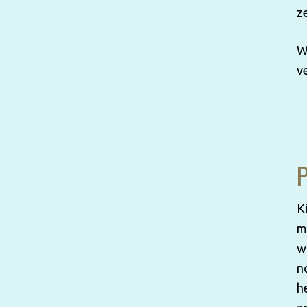
z
W
v
P
K
m
w
n
h