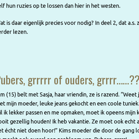
elf hun ruzies op te lossen dan hier in het westen.
at is daar eigenlijk precies voor nodig? In deel 2, dat a.s
erder lezen.
ubers, grrrrr of ouders, grrrr……?
im (15) belt met Sasja, haar vriendin, ze is razend. “Weet
et mijn moeder, leuke jeans gekocht en een coole tuniek.
il ik lekker passen en me opmaken, moet ik opeens mijn
ooit gezellig houden! Ik heb vakantie. Ze moet ook echt al
et écht niet doen hoor!” Kims moeder die door de gang l