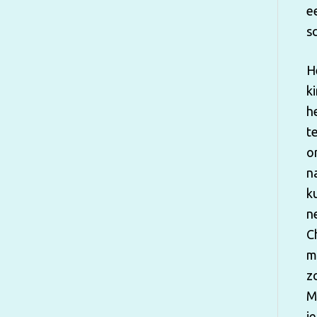
e
s
H
k
h
t
o
n
k
n
C
m
z
M
j