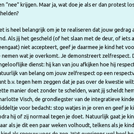
en “nee” krijgen. Maar ja, wat doe je als er dan protest l
chelden?
et is heel belangrijk om je te realiseren dat jouw gedrag 
ind. Als jij het gescheld (of het slaan met de deur, of ie
eengaat) niet accepteert, geef je daarmee je kind het voo
e nemen wat je overkomt. Je demonstreert zelfrespect. D
ngelooflijke dienst: hij kan van jou afkijken hoe hij respec
atuurlijk van belang om jouw zelfrespect op een respectvo
unt b.v. tegen hem zeggen dat je pas over de kwestie wilt
ette manier doet zonder te schelden, want jij scheldt hem 
harlotte Visch, de grondlegster van de integratieve kinde
iddeltje voor bedacht: stop watjes in je oren en geef je k
odra hij of zij normaal tegen je doet. Natuurlijk gaat je k
aar als je dit een paar weken volhoudt, telkens als je kin
e kind als sneeuw voor de zon. Wat overigens wel heel belan