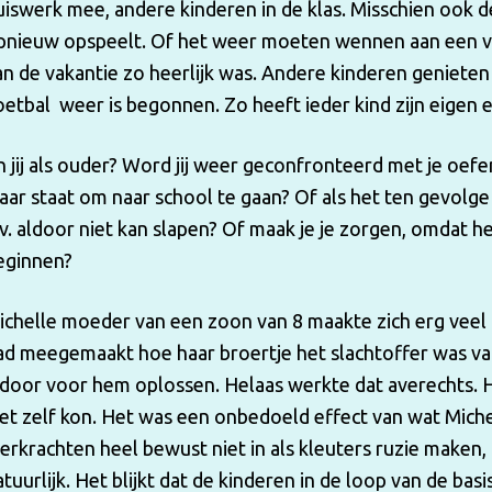
uiswerk mee, andere kinderen in de klas. Misschien ook d
pnieuw opspeelt. Of het weer moeten wennen aan een vast
an de vakantie zo heerlijk was. Andere kinderen genieten
oetbal weer is begonnen. Zo heeft ieder kind zijn eigen e
n jij als ouder? Word jij weer geconfronteerd met je oefeni
laar staat om naar school te gaan? Of als het ten gevolg
.v. aldoor niet kan slapen? Of maak je je zorgen, omdat he
eginnen?
ichelle moeder van een zoon van 8 maakte zich erg veel
ad meegemaakt hoe haar broertje het slachtoffer was van 
ldoor voor hem oplossen. Helaas werkte dat averechts. H
iet zelf kon. Het was een onbedoeld effect van wat Miche
eerkrachten heel bewust niet in als kleuters ruzie maken,
tuurlijk. Het blijkt dat de kinderen in de loop van de basis