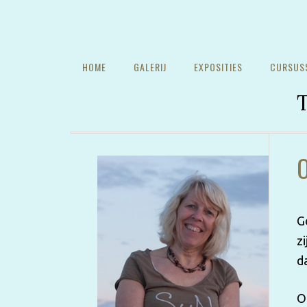
HOME
GALERIJ
EXPOSITIES
CURSUS
T
O
G
zi
d
O